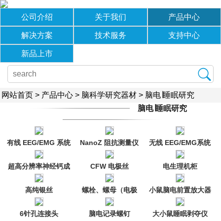
公司介绍
关于我们
产品中心
解决方案
技术服务
支持中心
新品上市
网站首页
>
产品中心
>
脑科学研究器材
>
脑电∣睡眠研究
脑电∣睡眠研究
有线 EEG/EMG 系统
NanoZ 阻抗测量仪
无线 EEG/EMG系统
（睡眠、癫痫、行
（睡眠、癫痫、行
超高分辨率神经钙成
CFW 电极丝
电生理机柜
为）
为）
像
高纯银丝
螺栓、螺母（电极
小鼠脑电前置放大器
用）
6针孔连接头
脑电记录螺钉
大小鼠睡眠剥夺仪