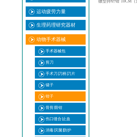
微型持针钳 10CM
运动疲劳力量
生理药理研究器材
动物手术器械
手术器械包
剪刀
手术刀∣刀柄∣刀片
镊子
钳子
骨剪∣骨钳
伤口缝合∣止血
消毒∣灭菌∣防护