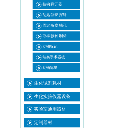
拉钩∣撑开器
刮匙∣刮铲∣探针
固定∣备皮∣钻孔
取样∣接种∣制标
动物标记
蛙类手术器械
动物称量
生化试剂耗材
生化实验仪器设备
实验室通用器材
定制器材