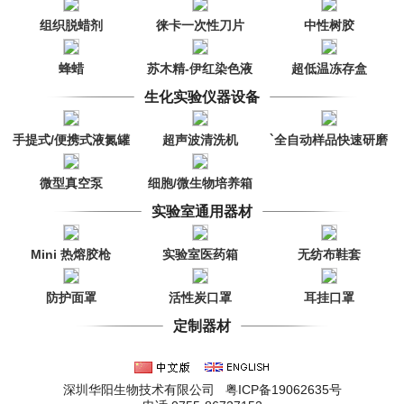
组织脱蜡剂
徕卡一次性刀片
中性树胶
蜂蜡
苏木精-伊红染色液
超低温冻存盒
生化实验仪器设备
手提式/便携式液氮罐
超声波清洗机
`全自动样品快速研磨
仪/匀浆机
微型真空泵
细胞/微生物培养箱
（高氧、常氧、厌
实验室通用器材
氧）
Mini 热熔胶枪
实验室医药箱
无纺布鞋套
防护面罩
活性炭口罩
耳挂口罩
定制器材
深圳华阳生物技术有限公司 粤ICP备19062635号