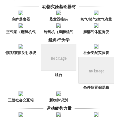
（单管）
（双管）
动物实验基础器材
麻醉蒸发器
蒸发器接头
氧气/笑气/空气流量
计
空气泵（麻醉机气
制氧机（麻醉机气
麻醉气体监测仪
源）
源）
经典行为学
惊跳/震惊反射系统
社会支配实验管
(SDT)
跳台
条件位置偏爱箱
(CPP)
三腔社会交互箱
新物体识别
运动疲劳力量