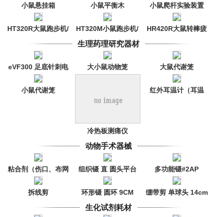
小鼠悬挂箱
小鼠平衡木
小鼠爬杆实验装置
HT320R大鼠跑步机/
HT320M小鼠跑步机/
HR420R大鼠转棒疲
跑台（6通道）
跑台（6通道）
劳仪（4通道）
生理药理研究器材
eVF300 足底针刺电
大小鼠动物笼
大鼠代谢笼
子测痛仪
小鼠代谢笼
红外耳温计（耳温
枪）
冷热板测痛仪
动物手术器械
粘合剂（伤口、布网
组织镊 直 圆头平台
多功能镊#2AP
粘合用）
9CM
拆线剪
环形镊 圆环 9CM
绷带剪 单球头 14cm
生化试剂耗材