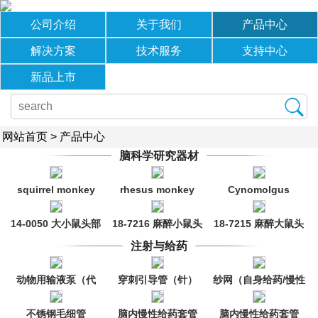
公司介绍
关于我们
产品中心
解决方案
技术服务
支持中心
新品上市
网站首页
>
产品中心
脑科学研究器材
squirrel monkey
rhesus monkey
Cynomolgus
monkey cerebellum
14-0050 大小鼠头部
18-7216 麻醉小鼠头
18-7215 麻醉大鼠头
旋转固定仪
部固定器
部固定器
注射与给药
动物用输液泵（代
穿刺引导管（针）
纱网（自身给药/慢性
理）
给药）
不锈钢毛细管
脑内慢性给药套管
脑内慢性给药套管