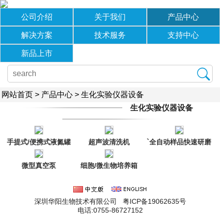
公司介绍
关于我们
产品中心
解决方案
技术服务
支持中心
新品上市
网站首页
>
产品中心
>
生化实验仪器设备
生化实验仪器设备
手提式/便携式液氮罐
超声波清洗机
`全自动样品快速研磨
仪/匀浆机
微型真空泵
细胞/微生物培养箱
（高氧、常氧、厌
氧）
深圳华阳生物技术有限公司 粤ICP备19062635号
电话:0755-86727152