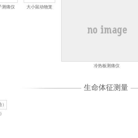
电子测痛仪
大小鼠动物笼
冷热板测痛仪
生命体征测量
）