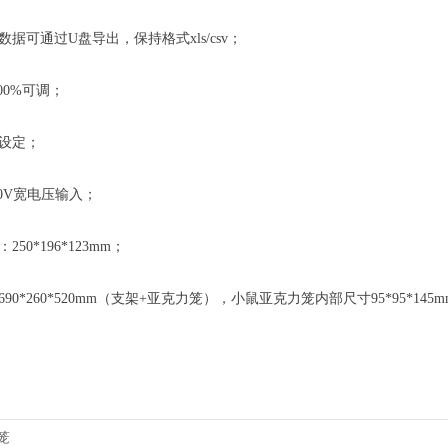
数据可通过
U盘导出，保持格式xls/csv；
100%可调
；
设定；
240V宽电压输入；
：
250
*
196
*
123
mm
；
690*260*520mm（支架+亚克力笼），小鼠亚克力笼内部尺寸95*95*145
笼