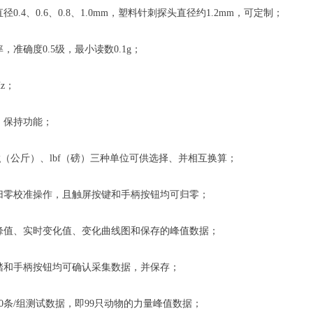
直径
0.4、0.6、0.8、1.0mm，塑料针刺探头直径约1.2mm，可定制；
率
，
准确度
0.5级，最小读数
0.1g
；
Hz；
）
保持功能
；
g（公斤）、lbf（磅）三种单位可供选择、并相互换算；
归零校准操作
，且触屏按键和手柄按钮均可归零；
峰值、实时变化值、变化曲线图和保存的峰值数据；
踏
和手柄按钮均可
确认采集数据，并保存；
x20条/组测试数据，即99只动物的力量峰值数据；