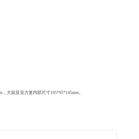
mm，大鼠亚克力笼内部尺寸195*95*145mm。