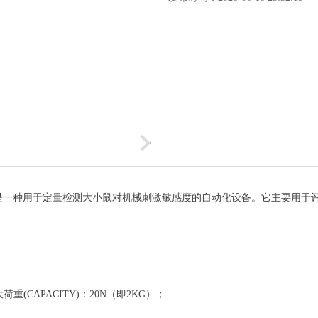
是一种用于定量检测大小鼠对机械刺激敏感度的自动化设备。它主要用于
大荷重
(CAPACITY)：
20N（即2
KG
）；