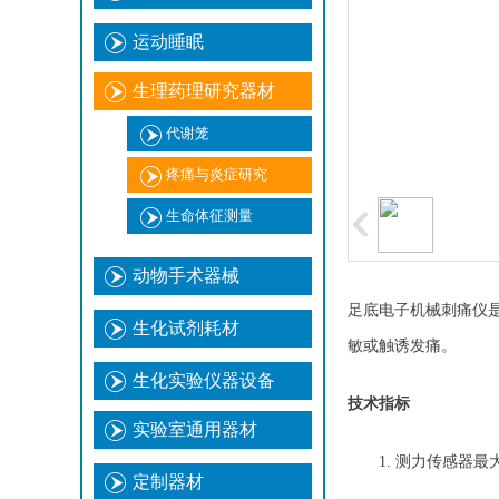
运动睡眠
生理药理研究器材
代谢笼
疼痛与炎症研究
生命体征测量
动物手术器械
足底电子机械刺痛仪
生化试剂耗材
敏或触诱发痛
。
生化实验仪器设备
技术指标
实验室通用器材
1.
测力传感器
最
定制器材