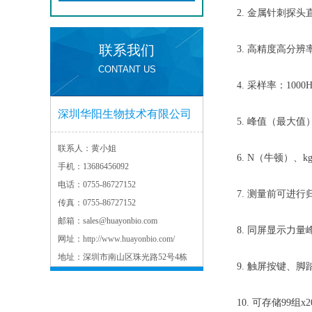
2.
金属针刺探头
联系我们
3.
高精度高分辨
CONTANT US
4.
采样率：
1000
深圳华阳生物技术有限公司
5.
峰值（
最大值
联系人：
黄小姐
6.
N（牛顿）、k
手机：
13686456092
电话：
0755-86727152
7.
测量前可进行
传真：
0755-86727152
邮箱：
sales@huayonbio.com
8.
同屏显示力量
网址：
http://www.huayonbio.com/
地址：
深圳市南山区珠光路52号4栋
9.
触屏
按键、
脚
10.
可存储
99组